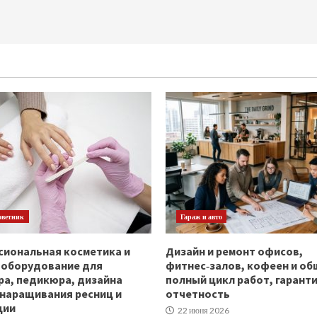
оветник
Гараж и авто
иональная косметика и
Дизайн и ремонт офисов,
ооборудование для
фитнес‑залов, кофеен и об
а, педикюра, дизайна
полный цикл работ, гаранти
 наращивания ресниц и
отчетность
ции
22 июня 2026