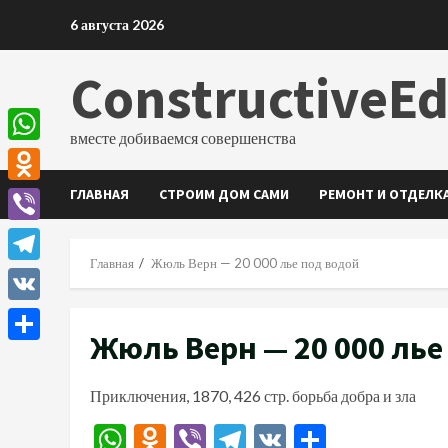
Перейти
6 августа 2026
к
содержимому
ConstructiveE
вместе добиваемся совершенства
WhatsApp
ГЛАВНАЯ
СТРОИМ ДОМ САМИ
РЕМОНТ И ОТДЕЛК
Odnoklassniki
Viber
Главная
Жюль Верн — 20 000 лье под водой
Telegram
VK
Жюль Верн — 20 000 лье
Отправить
Приключения, 1870, 426 стр. борьба добра и зла
WhatsApp
Odnoklassniki
Viber
Telegram
VK
Отправи