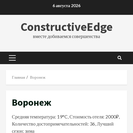
Перейти
6 августа 2026
к
содержимому
ConstructiveEdge
вместе добиваемся совершенства
Основное
меню
Главная
Воронеж
Воронеж
Средняя температура: 19°C, Стоимость отеля: 2000₽,
Количество достопримечательностей: 36, Лучший
сезон: зима