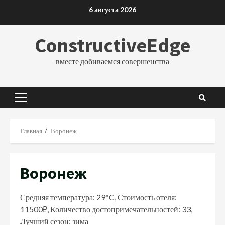
Перейти
6 августа 2026
к
содержимому
ConstructiveEdge
вместе добиваемся совершенства
Основное
меню
Главная
Воронеж
Воронеж
Средняя температура: 29°C, Стоимость отеля:
11500₽, Количество достопримечательностей: 33,
Лучший сезон: зима