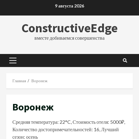
Перейти
9 августа 2026
к
содержимому
ConstructiveEdge
вместе добиваемся совершенства
Основное
меню
Главная
Воронеж
Воронеж
Средняя температура: 22°C, Стоимость отеля: 5000₽,
Количество достопримечательностей: 16, Лучший
сезон: осень