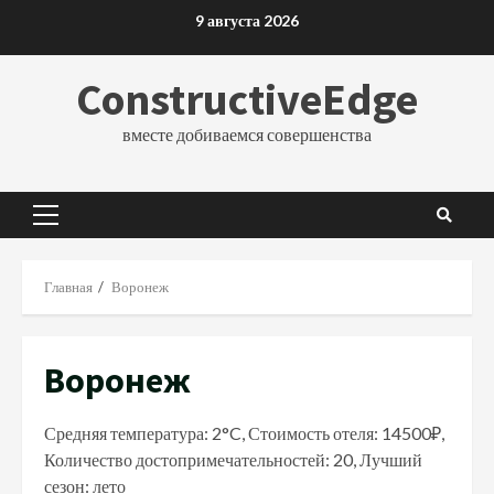
Перейти
9 августа 2026
к
содержимому
ConstructiveEdge
вместе добиваемся совершенства
Основное
меню
Главная
Воронеж
Воронеж
Средняя температура: 2°C, Стоимость отеля: 14500₽,
Количество достопримечательностей: 20, Лучший
сезон: лето