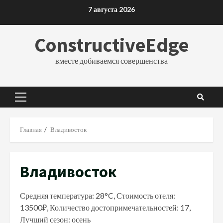
Перейти
7 августа 2026
к
содержимому
ConstructiveEdge
вместе добиваемся совершенства
Основное
меню
Главная
Владивосток
Владивосток
Средняя температура: 28°C, Стоимость отеля:
13500₽, Количество достопримечательностей: 17,
Лучший сезон: осень