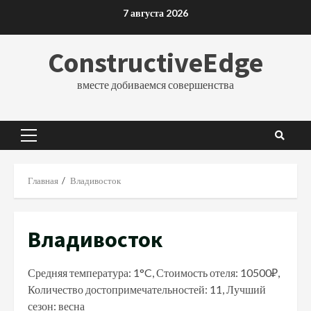
Перейти
7 августа 2026
к
содержимому
ConstructiveEdge
вместе добиваемся совершенства
Основное
меню
Главная
Владивосток
Владивосток
Средняя температура: 1°C, Стоимость отеля: 10500₽,
Количество достопримечательностей: 11, Лучший
сезон: весна