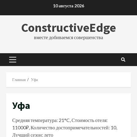
Перейти
10 августа 2026
к
содержимому
ConstructiveEdge
вместе добиваемся совершенства
Основное
меню
Главная
Уфа
Уфа
Средняя температура: 21°C, Стоимость отеля:
11000₽, Количество достопримечательностей: 10,
Лучший сезон: лето