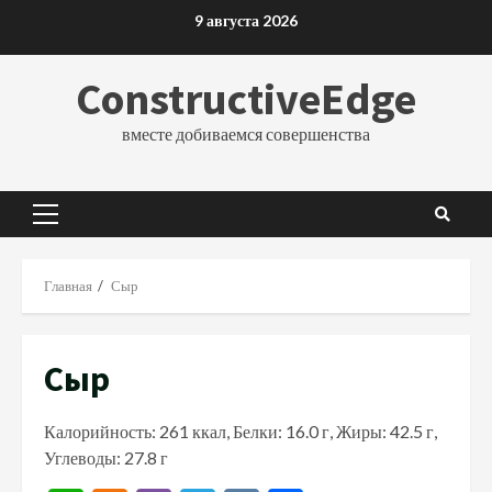
Перейти
9 августа 2026
к
содержимому
ConstructiveEdge
вместе добиваемся совершенства
Основное
меню
Главная
Сыр
Сыр
Калорийность: 261 ккал, Белки: 16.0 г, Жиры: 42.5 г,
Углеводы: 27.8 г