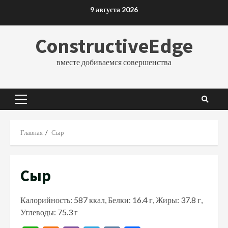
Перейти
9 августа 2026
к
содержимому
ConstructiveEdge
вместе добиваемся совершенства
Основное
меню
Главная
Сыр
Сыр
Калорийность: 587 ккал, Белки: 16.4 г, Жиры: 37.8 г,
Углеводы: 75.3 г