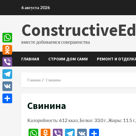
Перейти
6 августа 2026
к
содержимому
ConstructiveE
вместе добиваемся совершенства
WhatsApp
ГЛАВНАЯ
СТРОИМ ДОМ САМИ
РЕМОНТ И ОТДЕЛК
Odnoklassniki
Viber
Главная
Свинина
Telegram
VK
Свинина
Отправить
Калорийность: 612 ккал, Белки: 33.0 г, Жиры: 11.5 г,
WhatsApp
Odnoklassniki
Viber
Telegram
VK
Отправи