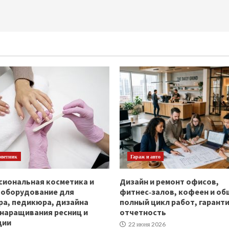
оветник
Гараж и авто
иональная косметика и
Дизайн и ремонт офисов,
ооборудование для
фитнес‑залов, кофеен и об
а, педикюра, дизайна
полный цикл работ, гаранти
 наращивания ресниц и
отчетность
ции
22 июня 2026