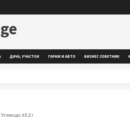
dge
А
ДАЧА, УЧАСТОК
ГАРАЖ И АВТО
БИЗНЕС СОВЕТНИК
 Углеводы: 65.2 г
ть