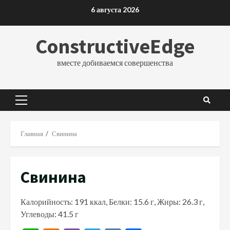
Перейти
6 августа 2026
к
содержимому
ConstructiveEdge
вместе добиваемся совершенства
Основное
меню
Главная
Свинина
Свинина
Калорийность: 191 ккал, Белки: 15.6 г, Жиры: 26.3 г,
Углеводы: 41.5 г