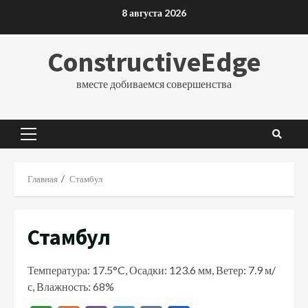
Перейти
8 августа 2026
к
содержимому
ConstructiveEdge
вместе добиваемся совершенства
Основное
меню
Главная
Стамбул
Стамбул
Температура: 17.5°C, Осадки: 123.6 мм, Ветер: 7.9 м/
с, Влажность: 68%