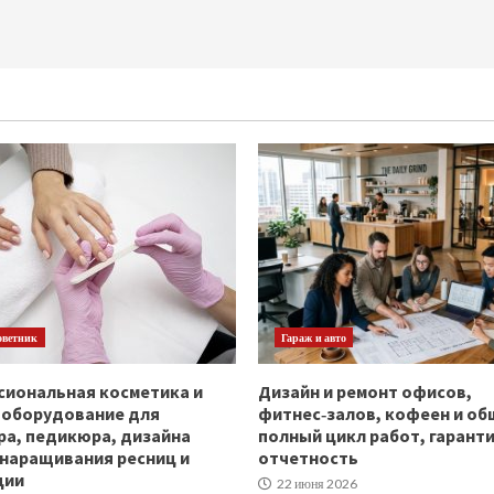
оветник
Гараж и авто
иональная косметика и
Дизайн и ремонт офисов,
ооборудование для
фитнес‑залов, кофеен и об
а, педикюра, дизайна
полный цикл работ, гаранти
 наращивания ресниц и
отчетность
ции
22 июня 2026