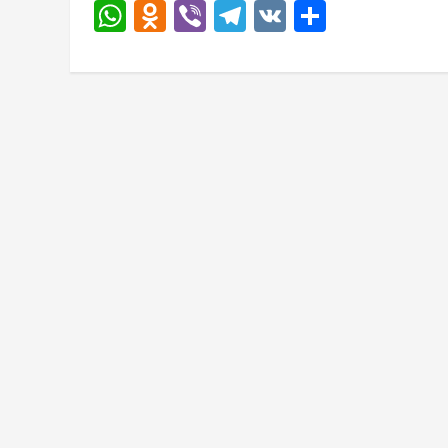
WhatsApp
Odnoklassniki
Viber
Telegram
VK
Отправи