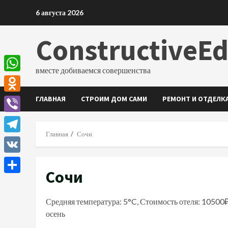
Перейти
6 августа 2026
к
содержимому
ConstructiveE
вместе добиваемся совершенства
WhatsApp
ГЛАВНАЯ
СТРОИМ ДОМ САМИ
РЕМОНТ И ОТДЕЛК
Odnoklassniki
Viber
Главная
Сочи
Telegram
VK
Сочи
Отправить
Средняя температура: 5°C, Стоимость отеля: 10500
осень