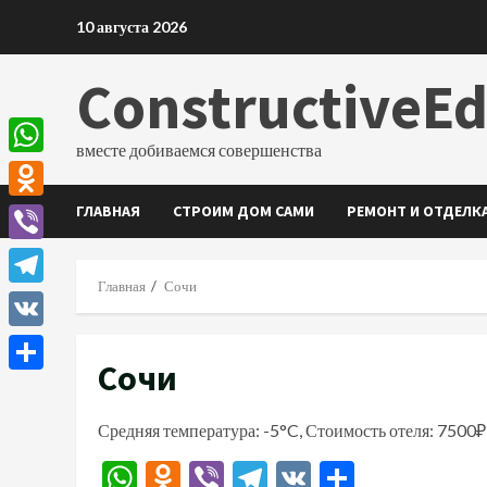
Перейти
10 августа 2026
к
содержимому
ConstructiveE
вместе добиваемся совершенства
WhatsApp
ГЛАВНАЯ
СТРОИМ ДОМ САМИ
РЕМОНТ И ОТДЕЛК
Odnoklassniki
Viber
Главная
Сочи
Telegram
VK
Сочи
Отправить
Средняя температура: -5°C, Стоимость отеля: 7500₽
WhatsApp
Odnoklassniki
Viber
Telegram
VK
Отправи