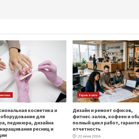
оветник
Гараж и авто
иональная косметика и
Дизайн и ремонт офисов,
ооборудование для
фитнес‑залов, кофеен и об
а, педикюра, дизайна
полный цикл работ, гаранти
 наращивания ресниц и
отчетность
ции
22 июня 2026