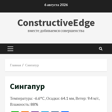
Перейти
6 августа 2026
к
содержимому
ConstructiveEdge
вместе добиваемся совершенства
Основное
меню
Главная
Сингапур
Сингапур
Температура: -6.6°C, Осадки: 64.1 мм, Ветер: 9.4 м/с,
Влажность: 88%