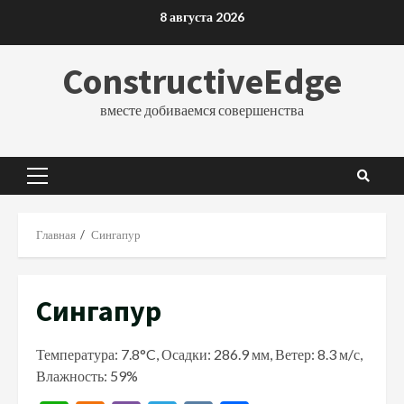
Перейти
8 августа 2026
к
содержимому
ConstructiveEdge
вместе добиваемся совершенства
Основное
меню
Главная
Сингапур
Сингапур
Температура: 7.8°C, Осадки: 286.9 мм, Ветер: 8.3 м/с,
Влажность: 59%