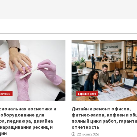
оветник
Гараж и авто
иональная косметика и
Дизайн и ремонт офисов,
ооборудование для
фитнес‑залов, кофеен и об
а, педикюра, дизайна
полный цикл работ, гаранти
 наращивания ресниц и
отчетность
ции
22 июня 2026