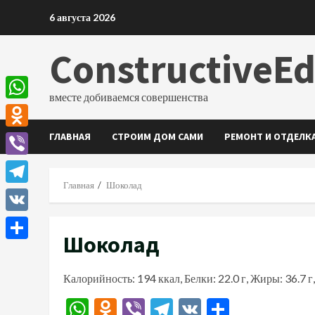
Перейти
6 августа 2026
к
содержимому
ConstructiveE
вместе добиваемся совершенства
WhatsApp
ГЛАВНАЯ
СТРОИМ ДОМ САМИ
РЕМОНТ И ОТДЕЛК
Odnoklassniki
Viber
Главная
Шоколад
Telegram
VK
Шоколад
Отправить
Калорийность: 194 ккал, Белки: 22.0 г, Жиры: 36.7 г,
WhatsApp
Odnoklassniki
Viber
Telegram
VK
Отправи