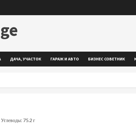
dge
А
ДАЧА, УЧАСТОК
ГАРАЖ И АВТО
БИЗНЕС СОВЕТНИК
 Углеводы: 75.2 г
ть