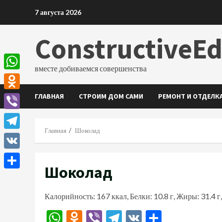
Перейти
7 августа 2026
к
содержимому
ConstructiveE
вместе добиваемся совершенства
WhatsApp
ГЛАВНАЯ
СТРОИМ ДОМ САМИ
РЕМОНТ И ОТДЕЛК
Odnoklassniki
Viber
Главная
Шоколад
Telegram
VK
Шоколад
Отправить
Калорийность: 167 ккал, Белки: 10.8 г, Жиры: 31.4 г,
WhatsApp
Odnoklassniki
Viber
Telegram
VK
Отправи