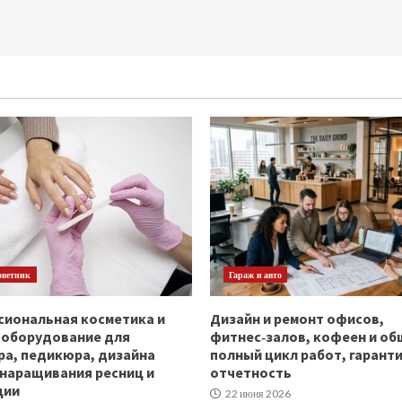
оветник
Гараж и авто
иональная косметика и
Дизайн и ремонт офисов,
ооборудование для
фитнес‑залов, кофеен и об
а, педикюра, дизайна
полный цикл работ, гаранти
 наращивания ресниц и
отчетность
ции
22 июня 2026