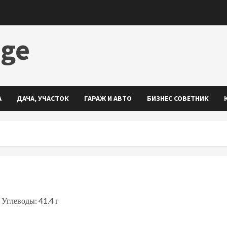
dge
А
ДАЧА, УЧАСТОК
ГАРАЖ И АВТО
БИЗНЕС СОВЕТНИК
 Углеводы: 41.4 г
ть