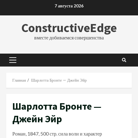
Перейти
7 августа 2026
к
содержимому
ConstructiveEdge
вместе добиваемся совершенства
Основное
меню
Главная
Шарлотта Бронте — Джейн Эйр
Шарлотта Бронте —
Джейн Эйр
Роман, 1847, 500 стр. сила воли и характер