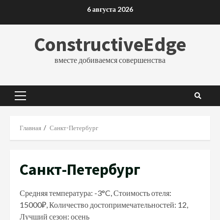
Перейти
6 августа 2026
к
содержимому
ConstructiveEdge
вместе добиваемся совершенства
Основное
меню
Главная
Санкт-Петербург
Санкт-Петербург
Средняя температура: -3°C, Стоимость отеля:
15000₽, Количество достопримечательностей: 12,
Лучший сезон: осень