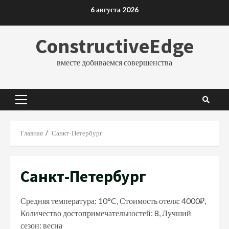
Перейти
6 августа 2026
к
содержимому
ConstructiveEdge
вместе добиваемся совершенства
Основное
меню
Главная
Санкт-Петербург
Санкт-Петербург
Средняя температура: 10°C, Стоимость отеля: 4000₽,
Количество достопримечательностей: 8, Лучший
сезон: весна