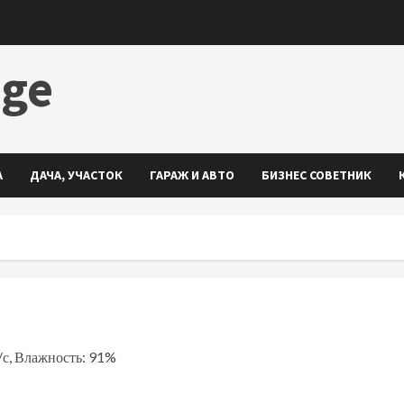
dge
А
ДАЧА, УЧАСТОК
ГАРАЖ И АВТО
БИЗНЕС СОВЕТНИК
м/с, Влажность: 91%
ть