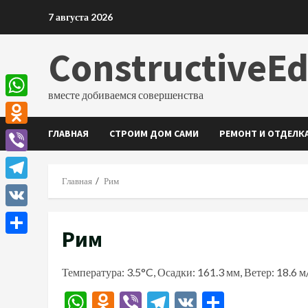
Перейти
7 августа 2026
к
содержимому
ConstructiveE
вместе добиваемся совершенства
WhatsApp
ГЛАВНАЯ
СТРОИМ ДОМ САМИ
РЕМОНТ И ОТДЕЛК
Odnoklassniki
Viber
Главная
Рим
Telegram
VK
Рим
Отправить
Температура: 3.5°C, Осадки: 161.3 мм, Ветер: 18.6 
WhatsApp
Odnoklassniki
Viber
Telegram
VK
Отправи