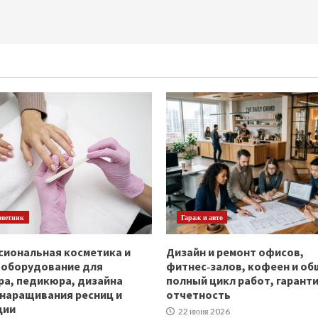
оветник
Гараж и авто
иональная косметика и
Дизайн и ремонт офисов,
ооборудование для
фитнес‑залов, кофеен и об
а, педикюра, дизайна
полный цикл работ, гаранти
 наращивания ресниц и
отчетность
ции
22 июня 2026