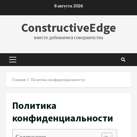
Перейти
8 августа 2026
к
содержимому
ConstructiveEdge
вместе добиваемся совершенства
Основное
меню
Главная
Политика конфиденциальности
Политика
конфиденциальности
Содержание