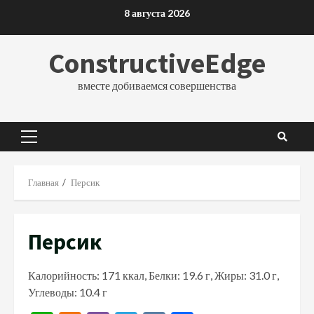
Перейти
8 августа 2026
к
содержимому
ConstructiveEdge
вместе добиваемся совершенства
Основное
меню
Главная
Персик
Персик
Калорийность: 171 ккал, Белки: 19.6 г, Жиры: 31.0 г,
Углеводы: 10.4 г