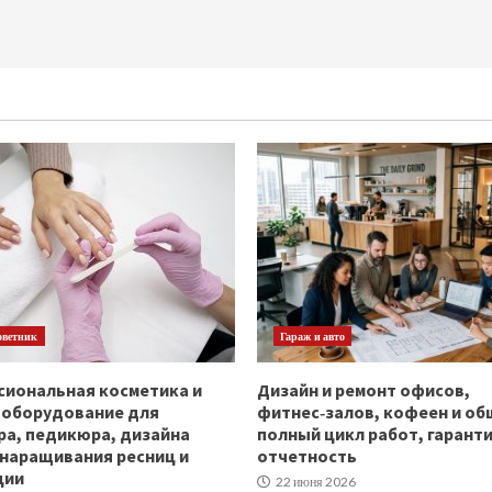
оветник
Гараж и авто
иональная косметика и
Дизайн и ремонт офисов,
ооборудование для
фитнес‑залов, кофеен и об
а, педикюра, дизайна
полный цикл работ, гаранти
 наращивания ресниц и
отчетность
ции
22 июня 2026