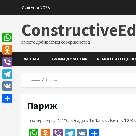
Перейти
7 августа 2026
к
содержимому
ConstructiveE
вместе добиваемся совершенства
WhatsApp
ГЛАВНАЯ
СТРОИМ ДОМ САМИ
РЕМОНТ И ОТДЕЛК
Odnoklassniki
Viber
Главная
Париж
Telegram
VK
Париж
Отправить
Температура: -1.1°C, Осадки: 164.5 мм, Ветер: 12.8
WhatsApp
Odnoklassniki
Viber
Telegram
VK
Отправи