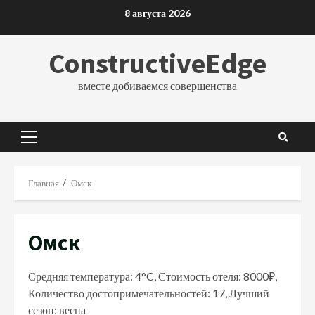
Перейти
8 августа 2026
к
содержимому
ConstructiveEdge
вместе добиваемся совершенства
Основное
меню
Главная
Омск
Омск
Средняя температура: 4°C, Стоимость отеля: 8000₽,
Количество достопримечательностей: 17, Лучший
сезон: весна