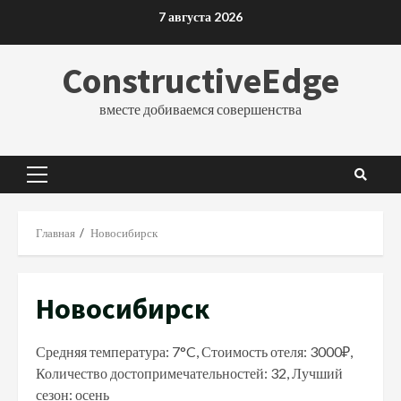
Перейти
7 августа 2026
к
содержимому
ConstructiveEdge
вместе добиваемся совершенства
Основное
меню
Главная
Новосибирск
Новосибирск
Средняя температура: 7°C, Стоимость отеля: 3000₽,
Количество достопримечательностей: 32, Лучший
сезон: осень