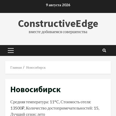
Перейти
9 августа 2026
к
содержимому
ConstructiveEdge
вместе добиваемся совершенства
Основное
меню
Главная
Новосибирск
Новосибирск
Средняя температура: 11°C, Стоимость отеля:
13500₽, Количество достопримечательностей: 15,
Лучший сезон: лето