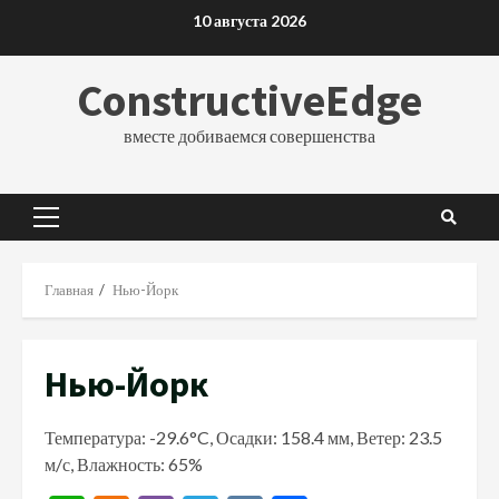
Перейти
10 августа 2026
к
содержимому
ConstructiveEdge
вместе добиваемся совершенства
Основное
меню
Главная
Нью-Йорк
Нью-Йорк
Температура: -29.6°C, Осадки: 158.4 мм, Ветер: 23.5
м/с, Влажность: 65%