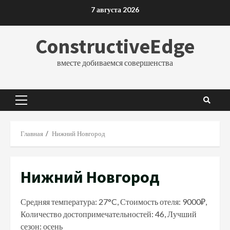
Перейти
7 августа 2026
к
содержимому
ConstructiveEdge
вместе добиваемся совершенства
Основное
меню
Главная
Нижний Новгород
Нижний Новгород
Средняя температура: 27°C, Стоимость отеля: 9000₽,
Количество достопримечательностей: 46, Лучший
сезон: осень