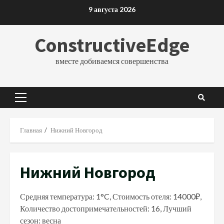
Перейти
9 августа 2026
к
содержимому
ConstructiveEdge
вместе добиваемся совершенства
Основное
меню
Главная
Нижний Новгород
Нижний Новгород
Средняя температура: 1°C, Стоимость отеля: 14000₽,
Количество достопримечательностей: 16, Лучший
сезон: весна