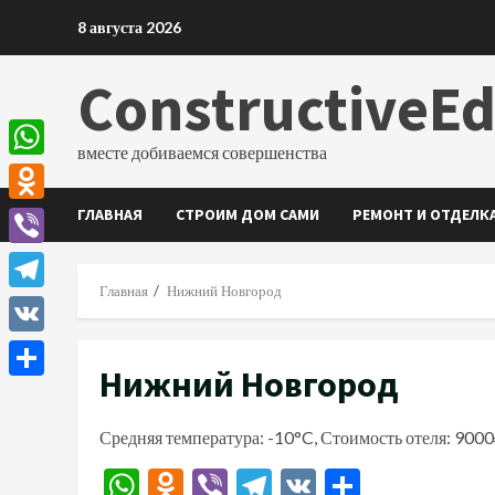
Перейти
8 августа 2026
к
содержимому
ConstructiveE
вместе добиваемся совершенства
WhatsApp
ГЛАВНАЯ
СТРОИМ ДОМ САМИ
РЕМОНТ И ОТДЕЛК
Odnoklassniki
Viber
Главная
Нижний Новгород
Telegram
VK
Нижний Новгород
Отправить
Средняя температура: -10°C, Стоимость отеля: 9000
WhatsApp
Odnoklassniki
Viber
Telegram
VK
Отправи