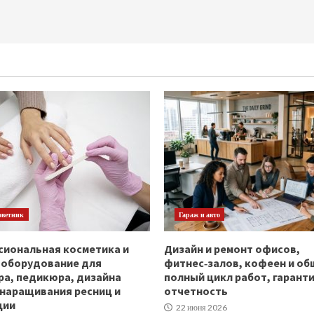
оветник
Гараж и авто
иональная косметика и
Дизайн и ремонт офисов,
ооборудование для
фитнес‑залов, кофеен и об
а, педикюра, дизайна
полный цикл работ, гаранти
 наращивания ресниц и
отчетность
ции
22 июня 2026