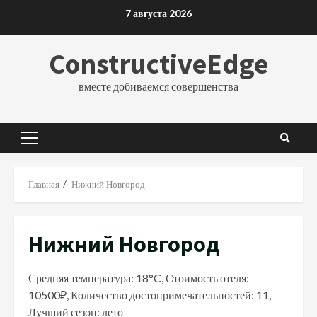
Перейти
7 августа 2026
к
содержимому
ConstructiveEdge
вместе добиваемся совершенства
Основное
меню
Главная
Нижний Новгород
Нижний Новгород
Средняя температура: 18°C, Стоимость отеля:
10500₽, Количество достопримечательностей: 11,
Лучший сезон: лето