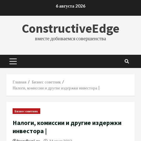
Перейти
6 августа 2026
к
содержимому
ConstructiveEdge
вместе добиваемся совершенства
Основное
меню
Главная
Бизнес советник
Налоги, комиссии и другие издержки инвестора |
Бизнес советник
Налоги, комиссии и другие издержки
инвестора |
brandkupi_ru
31 июля 2012