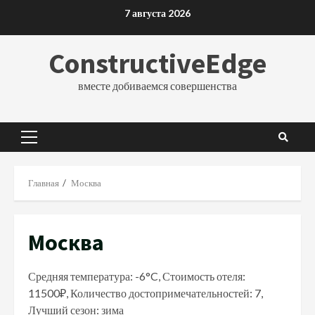
Перейти
7 августа 2026
к
содержимому
ConstructiveEdge
вместе добиваемся совершенства
Основное
меню
Главная
Москва
Москва
Средняя температура: -6°C, Стоимость отеля:
11500₽, Количество достопримечательностей: 7,
Лучший сезон: зима