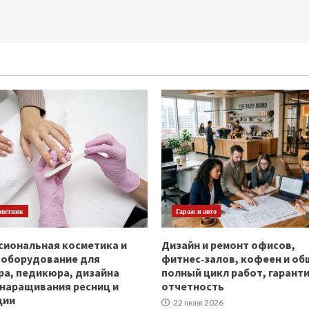
оветник
Гараж и авто
иональная косметика и
Дизайн и ремонт офисов,
ооборудование для
фитнес‑залов, кофеен и об
а, педикюра, дизайна
полный цикл работ, гаранти
 наращивания ресниц и
отчетность
ции
22 июня 2026