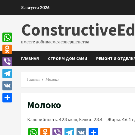
Перейти
8 августа 2026
к
содержимому
ConstructiveE
вместе добиваемся совершенства
WhatsApp
ГЛАВНАЯ
СТРОИМ ДОМ САМИ
РЕМОНТ И ОТДЕЛК
Odnoklassniki
Viber
Главная
Молоко
Telegram
VK
Молоко
Отправить
Калорийность: 423 ккал, Белки: 23.4 г, Жиры: 46.1 г,
WhatsApp
Odnoklassniki
Viber
Telegram
VK
Отправи