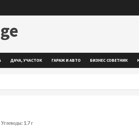
dge
А
ДАЧА, УЧАСТОК
ГАРАЖ И АВТО
БИЗНЕС СОВЕТНИК
 Углеводы: 1.7 г
ть