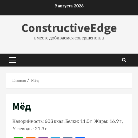
Перейти
9 августа 2026
к
содержимому
ConstructiveEdge
вместе добиваемся совершенства
Основное
меню
Главная
Мёд
Мёд
Калорийность: 603 ккал, Белки: 11.0 г, Жиры: 16.9 г,
Углеводы: 21.3 г