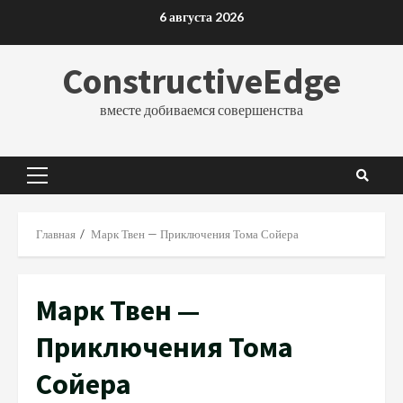
Перейти
6 августа 2026
к
содержимому
ConstructiveEdge
вместе добиваемся совершенства
Основное
меню
Главная
Марк Твен — Приключения Тома Сойера
Марк Твен —
Приключения Тома
Сойера