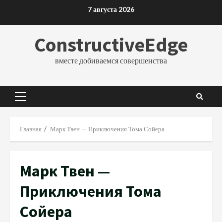
Перейти
7 августа 2026
к
содержимому
ConstructiveEdge
вместе добиваемся совершенства
Основное
меню
Главная
Марк Твен — Приключения Тома Сойера
Марк Твен —
Приключения Тома
Сойера