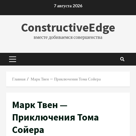
Перейти
7 августа 2026
к
содержимому
ConstructiveEdge
вместе добиваемся совершенства
Основное
меню
Главная
Марк Твен — Приключения Тома Сойера
Марк Твен —
Приключения Тома
Сойера