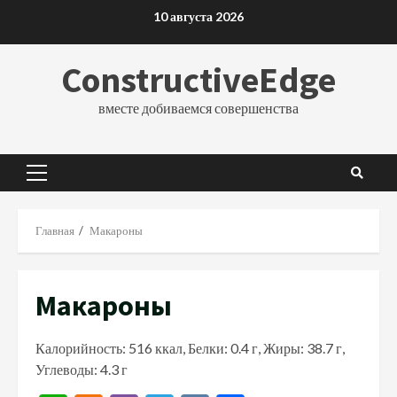
Перейти
10 августа 2026
к
содержимому
ConstructiveEdge
вместе добиваемся совершенства
Основное
меню
Главная
Макароны
Макароны
Калорийность: 516 ккал, Белки: 0.4 г, Жиры: 38.7 г,
Углеводы: 4.3 г