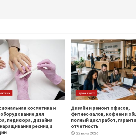
оветник
Гараж и авто
иональная косметика и
Дизайн и ремонт офисов,
ооборудование для
фитнес‑залов, кофеен и об
а, педикюра, дизайна
полный цикл работ, гаранти
 наращивания ресниц и
отчетность
ции
22 июня 2026