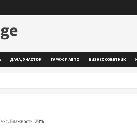
dge
А
ДАЧА, УЧАСТОК
ГАРАЖ И АВТО
БИЗНЕС СОВЕТНИК
7 м/с, Влажность: 28%
ть