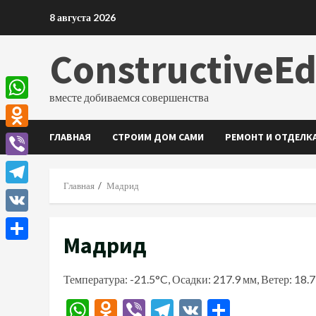
Перейти
8 августа 2026
к
содержимому
ConstructiveE
вместе добиваемся совершенства
WhatsApp
ГЛАВНАЯ
СТРОИМ ДОМ САМИ
РЕМОНТ И ОТДЕЛК
Odnoklassniki
Viber
Главная
Мадрид
Telegram
VK
Мадрид
Отправить
Температура: -21.5°C, Осадки: 217.9 мм, Ветер: 18.
WhatsApp
Odnoklassniki
Viber
Telegram
VK
Отправи