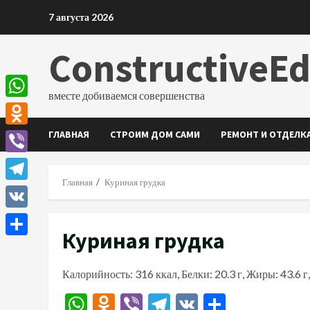
Перейти
7 августа 2026
к
содержимому
ConstructiveE
вместе добиваемся совершенства
WhatsApp
ГЛАВНАЯ
СТРОИМ ДОМ САМИ
РЕМОНТ И ОТДЕЛК
Odnoklassniki
Viber
Главная
Куриная грудка
Telegram
VK
Куриная грудка
Отправить
Калорийность: 316 ккал, Белки: 20.3 г, Жиры: 43.6 г,
WhatsApp
Odnoklassniki
Viber
Telegram
VK
Отправи