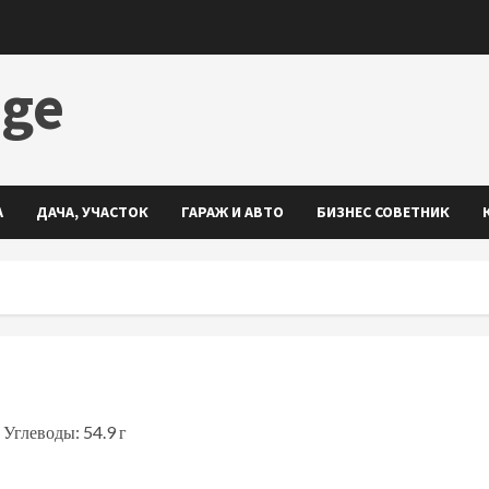
dge
А
ДАЧА, УЧАСТОК
ГАРАЖ И АВТО
БИЗНЕС СОВЕТНИК
 Углеводы: 54.9 г
ть