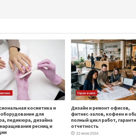
оветник
Гараж и авто
иональная косметика и
Дизайн и ремонт офисов,
ооборудование для
фитнес‑залов, кофеен и об
а, педикюра, дизайна
полный цикл работ, гаранти
 наращивания ресниц и
отчетность
ции
22 июня 2026