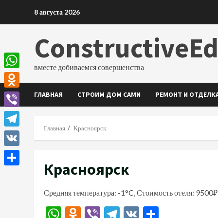
Перейти
8 августа 2026
к
содержимому
ConstructiveE
вместе добиваемся совершенства
WhatsApp
ГЛАВНАЯ
СТРОИМ ДОМ САМИ
РЕМОНТ И ОТДЕЛК
Odnoklassniki
Viber
Главная
Красноярск
Telegram
VK
Красноярск
Отправить
Средняя температура: -1°C, Стоимость отеля: 9500₽
WhatsApp
Odnoklassniki
Viber
Telegram
VK
Отправи