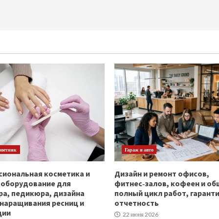
оветник
Гараж и авто
иональная косметика и
Дизайн и ремонт офисов,
ооборудование для
фитнес‑залов, кофеен и об
а, педикюра, дизайна
полный цикл работ, гаранти
 наращивания ресниц и
отчетность
ции
22 июня 2026