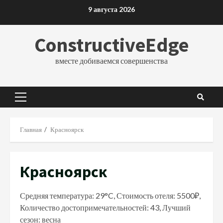
Перейти
9 августа 2026
к
содержимому
ConstructiveEdge
вместе добиваемся совершенства
Основное
меню
Главная
Красноярск
Красноярск
Средняя температура: 29°C, Стоимость отеля: 5500₽,
Количество достопримечательностей: 43, Лучший
сезон: весна