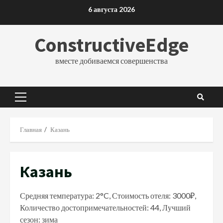
Перейти
6 августа 2026
к
содержимому
ConstructiveEdge
вместе добиваемся совершенства
Основное
меню
Главная
Казань
Казань
Средняя температура: 2°C, Стоимость отеля: 3000₽,
Количество достопримечательностей: 44, Лучший
сезон: зима