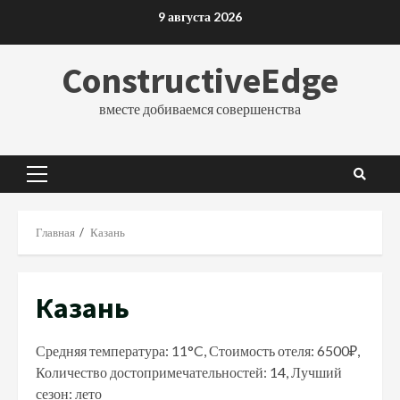
Перейти
9 августа 2026
к
содержимому
ConstructiveEdge
вместе добиваемся совершенства
Основное
меню
Главная
Казань
Казань
Средняя температура: 11°C, Стоимость отеля: 6500₽,
Количество достопримечательностей: 14, Лучший
сезон: лето