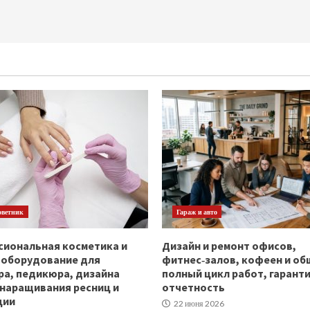
оветник
Гараж и авто
иональная косметика и
Дизайн и ремонт офисов,
ооборудование для
фитнес‑залов, кофеен и об
а, педикюра, дизайна
полный цикл работ, гаранти
 наращивания ресниц и
отчетность
ции
22 июня 2026