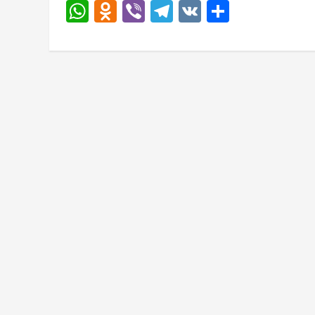
WhatsApp
Odnoklassniki
Viber
Telegram
VK
Отправи