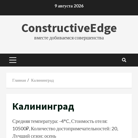
Перейти
9 августа 2026
к
содержимому
ConstructiveEdge
вместе добиваемся совершенства
Основное
меню
Главная
Калининград
Калининград
Средняя температура: -4°C, Стоимость отеля:
10500₽, Количество достопримечательностей: 20,
Лучший сезон: осень